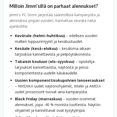
Milloin Jimm'sillä on parhaat alennukset?
Jimm's PC-Store järjestää säännöllisiä kampanjoita ja
alennuksia ympäri vuoden. Kannattaa seurata näitä
ajankohtia:
Kevätale (helmi–huhtikuu)
– edellisen vuoden
mallien loppuunmyynti ja kevät­uutuudet.
Kesäale (kesä–elokuu)
– kesäloma-aikaan
tarjouksia kannettavista ja pelipöytäkoneista.
Takaisin kouluun (elo–syyskuu)
– opiskelija­
tarjoukset kannettavista, näytöistä ja perus­
komponenteista uudelle lukukaudelle.
Uusien komponentti­sukupolvien lanseeraukset
– NVIDIA:n uudet näytön­ohjaimet, Intelin ja AMD:n
uudet prosessorit tuovat aina kampanjoita.
Black Friday (marraskuu)
– vuoden isoimmat
alennukset, jopa -40 % monista tuotteista. Näytön­
ohjaimet ja kannettavat ovat kysytyimpiä.