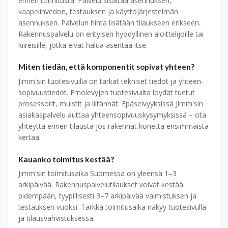
ennen toimitusta. Palvelu sisältää asennuksen,
kaapelinvedon, testauksen ja käyttö­järjestelmän
asennuksen. Palvelun hinta lisätään tilaukseen erikseen.
Rakennuspalvelu on erityisen hyödyllinen aloittelijoille tai
kiireisille, jotka eivät halua asentaa itse.
Miten tiedän, että komponentit sopivat yhteen?
Jimm'sin tuotesivuilla on tarkat tekniset tiedot ja yhteen­
sopivuus­tiedot. Emolevyjen tuotesivuilta löydät tuetut
prosessorit, muistit ja liitännät. Epäselvyyksissä Jimm'sin
asiakaspalvelu auttaa yhteen­sopivuus­kysymyksissä – ota
yhteyttä ennen tilausta jos rakennat konetta ensimmäistä
kertaa.
Kauanko toimitus kestää?
Jimm'sin toimitusaika Suomessa on yleensä 1–3
arkipäivää. Rakennuspalvelu­tilaukset voivat kestää
pidempään, tyypillisesti 3–7 arkipäivää valmistuksen ja
testauksen vuoksi. Tarkka toimitusaika näkyy tuotesivulla
ja tilaus­vahvistuksessa.