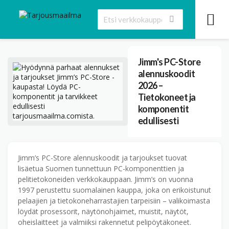
Jimm's PC-Store
alennuskoodit
2026 –
Tietokoneet ja
komponentit
edullisesti
Jimm’s PC-Store alennuskoodit ja tarjoukset tuovat
lisäetua Suomen tunnettuun PC-komponenttien ja
pelitietokoneiden verkkokauppaan. Jimm’s on vuonna
1997 perustettu suomalainen kauppa, joka on erikoistunut
pelaajien ja tietokone­harrastajien tarpeisiin – valikoimasta
löydät prosessorit, näytönohjaimet, muistit, näytöt,
oheislaitteet ja valmiiksi rakennetut pelipöytäkoneet.