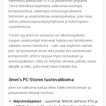
rakennettu pelkästään PC:n ja pelaamisen ympärille.
Tämä tarkoittaa laajempaa valikoimaa uusimpia
komponentteja, tarkempia tuotesivuja teknisine
tietoineen ja asian­tuntevaa asiakas­palvelua, joka osaa
auttaa yhteen­sopivuus­kysymyksissä ja kokoonpano­
suunnittelussa.
Toinen syy Jimm'sin suosioon on rakennuspalvelu.
Kaupan asiantuntijat kokoavat halutessasi tietokoneen
valmiiksi ennen toimitusta – näin saat käyttöön valmiin
peli- tai työaseman ilman että joudut itse asentamaan
komponentit. Jimm's tarjoaa myös testauksen ja
asennus­palvelun, mikä on erityisen arvokas palvelu vasta-
alkajille ja niille, jotka eivät halua kokeilla itse.
Jimm's PC-Storen tuotevalikoima
Jimm'sin valikoima kattaa lähes kaikki tietokoneisiin ja
pelaamiseen liittyvät tuotteet:
Näytönohjaimet
– uusimmat NVIDIA GeForce RTX ja