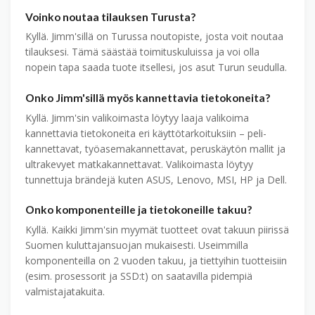
Voinko noutaa tilauksen Turusta?
Kyllä. Jimm'sillä on Turussa noutopiste, josta voit noutaa
tilauksesi. Tämä säästää toimituskuluissa ja voi olla
nopein tapa saada tuote itsellesi, jos asut Turun seudulla.
Onko Jimm'sillä myös kannettavia tietokoneita?
Kyllä. Jimm'sin valikoimasta löytyy laaja valikoima
kannettavia tietokoneita eri käyttötarkoituksiin – peli­
kannettavat, työ­asema­kannettavat, perus­käytön mallit ja
ultra­kevyet matka­kannettavat. Valikoimasta löytyy
tunnettuja brändejä kuten ASUS, Lenovo, MSI, HP ja Dell.
Onko komponenteille ja tietokoneille takuu?
Kyllä. Kaikki Jimm'sin myymät tuotteet ovat takuun piirissä
Suomen kuluttajansuojan mukaisesti. Useimmilla
komponenteilla on 2 vuoden takuu, ja tiettyihin tuotteisiin
(esim. prosessorit ja SSD:t) on saatavilla pidempiä
valmistaja­takuita.