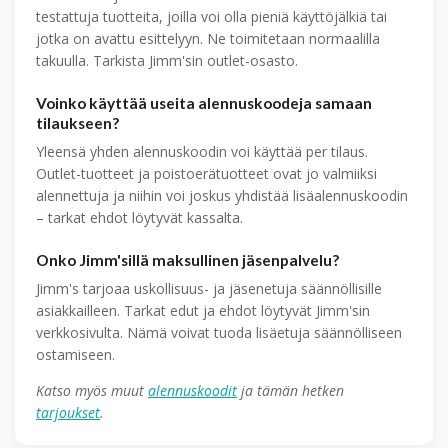
testattuja tuotteita, joilla voi olla pieniä käyttö­jälkiä tai
jotka on avattu esittelyyn. Ne toimitetaan normaalilla
takuulla. Tarkista Jimm'sin outlet-osasto.
Voinko käyttää useita alennuskoodeja samaan
tilaukseen?
Yleensä yhden alennuskoodin voi käyttää per tilaus.
Outlet-tuotteet ja poistoerä­tuotteet ovat jo valmiiksi
alennettuja ja niihin voi joskus yhdistää lisä­alennuskoodin
– tarkat ehdot löytyvät kassalta.
Onko Jimm'sillä maksullinen jäsen­palvelu?
Jimm's tarjoaa uskollisuus- ja jäsen­etuja säännöllisille
asiakkailleen. Tarkat edut ja ehdot löytyvät Jimm'sin
verkkosivulta. Nämä voivat tuoda lisäetuja säännölliseen
ostamiseen.
Katso myös muut
alennuskoodit
ja tämän hetken
tarjoukset
.