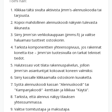
Toimi näin:
Klikkaa tältä sivulta aktiivista Jimm's-alennuskoodia tai
tarjousta.
Kopioi mahdollinen alennuskoodi näkyviin tulevasta
ikkunasta.
Siirry Jimm'sin verkkokauppaan (jimms.fi) ja valitse
haluamasi tuotteet ostoskoriin.
Tarkista komponenttien yhteensopivuus, jos rakennat
konetta itse – Jimm'sin tuotesivuilla on tarkat tekniset
tiedot.
Halutessasi voit tilata rakennuspalvelun, jolloin
Jimm'sin asiantuntijat kokoavat koneen valmiiksi.
Siirry kassalle klikkaamalla ostoskorin kuvaketta.
Syötä alennuskoodi kassan "Alennuskoodi" tai
"Kampanjakoodi" -kenttään ja klikkaa "Käytä".
Tarkista, että alennus näkyy tilauksen
yhteissummassa.
Valitse toimitustapa ja maksutapa.