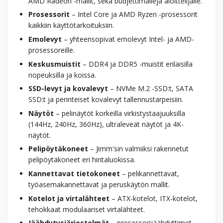
AMD Radeon -mallit, sekä budjetti­malleja aloittelijalle.
Prosessorit
– Intel Core ja AMD Ryzen -prosessorit
kaikkiin käyttötarkoituksiin.
Emolevyt
– yhteensopivat emolevyt Intel- ja AMD-
prosessoreille.
Keskusmuistit
– DDR4 ja DDR5 -muistit erilaisilla
nopeuksilla ja koissa.
SSD-levyt ja kovalevyt
– NVMe M.2 -SSD:t, SATA
SSD:t ja perinteiset kovalevyt tallennus­tarpeisiin.
Näytöt
– pelinäytöt korkeilla virkistys­taajuuksilla
(144Hz, 240Hz, 360Hz), ultra­leveät näytöt ja 4K-
näytöt.
Pelipöytäkoneet
– Jimm'sin valmiiksi rakennetut
pelipöytäkoneet eri hinta­luokissa.
Kannettavat tietokoneet
– peli­kannettavat,
työasema­kannettavat ja perus­käytön mallit.
Kotelot ja virtalähteet
– ATX-kotelot, ITX-kotelot,
tehokkaat modulaariset virtalähteet.
Jäähdytys­järjestelmät
– prosessori­jäähdyttimet,