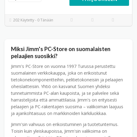
202 Käytetty - 0 Tänään
Miksi Jimm's PC-Store on suomalaisten
pelaajien suosikki?
Jimm's PC-Store on vuonna 1997 Turussa perustettu
suomalainen verkkokauppa, joka on erikoistunut
tietokone­komponentteihin, peli­tietokoneisiin ja pelaajien
oheis­laitteisiin. Yhtiö on kasvanut Suomen yhdeksi
tunnetuimmista PC-alan kaupoista, ja se palvelee sekä
harrastelijoita että ammattilaisia. Jimm's on erityisesti
pelaajien ja PC-rakentajien suosima – valikoiman laajuus
ja ajankohtaisuus on markkinoiden kärkiluokkaa.
Jimm'sin vahvuus on erikoistuminen ja tuotetuntemus.
Toisin kuin yleiskaupoissa, Jimm'sin valikoima on