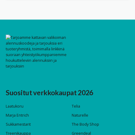
Suositut verkkokaupat 2026
Laatukoru
Telia
Marja Entrich
Naturelle
Sukkamestarit
The Body Shop
Treenikauppa
Greendeal