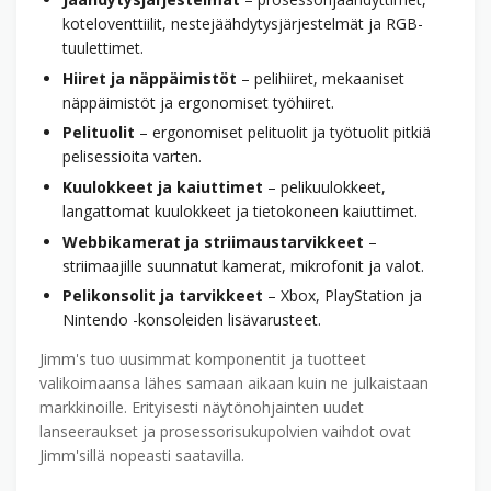
koteloventtiilit, nestejäähdytys­järjestelmät ja RGB-
tuulettimet.
Hiiret ja näppäimistöt
– peli­hiiret, mekaaniset
näppäimistöt ja ergonomiset työ­hiiret.
Pelituolit
– ergonomiset pelituolit ja työtuolit pitkiä
pelisessioita varten.
Kuulokkeet ja kaiuttimet
– pelikuulokkeet,
langattomat kuulokkeet ja tietokoneen kaiuttimet.
Webbi­kamerat ja striimaus­tarvikkeet
–
striimaajille suunnatut kamerat, mikrofonit ja valot.
Pelikonsolit ja tarvikkeet
– Xbox, PlayStation ja
Nintendo -konsoleiden lisä­varusteet.
Jimm's tuo uusimmat komponentit ja tuotteet
valikoimaansa lähes samaan aikaan kuin ne julkaistaan
markkinoille. Erityisesti näytön­ohjainten uudet
lanseeraukset ja prosessori­sukupolvien vaihdot ovat
Jimm'sillä nopeasti saatavilla.