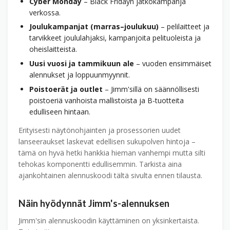
Cyber Monday
– Black Fridayn jatkokampanja
verkossa.
Joulukampanjat (marras–joulukuu)
– pelilaitteet ja
tarvikkeet joululahjaksi, kampanjoita pelituoleista ja
oheis­laitteista.
Uusi vuosi ja tammikuun ale
– vuoden ensimmäiset
alennukset ja loppuunmyynnit.
Poistoerät ja outlet
– Jimm'sillä on säännöllisesti
poistoeriä vanhoista mallistoista ja B-tuotteita
edulliseen hintaan.
Erityisesti näytönohjainten ja prosessorien uudet
lanseeraukset laskevat edellisen sukupolven hintoja –
tämä on hyvä hetki hankkia hieman vanhempi mutta silti
tehokas komponentti edullisemmin. Tarkista aina
ajankohtainen alennuskoodi tältä sivulta ennen tilausta.
Näin hyödynnät Jimm's-alennuksen
Jimm'sin alennuskoodin käyttäminen on yksinkertaista.