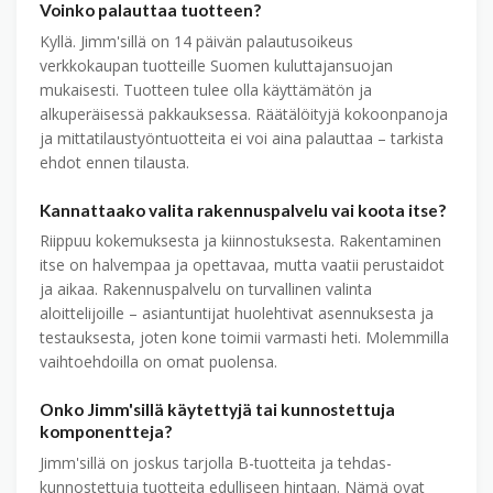
Voinko palauttaa tuotteen?
Kyllä. Jimm'sillä on 14 päivän palautusoikeus
verkkokaupan tuotteille Suomen kuluttajansuojan
mukaisesti. Tuotteen tulee olla käyttämätön ja
alkuperäisessä pakkauksessa. Räätälöityjä kokoonpanoja
ja mittatilaustyön­tuotteita ei voi aina palauttaa – tarkista
ehdot ennen tilausta.
Kannattaako valita rakennuspalvelu vai koota itse?
Riippuu kokemuksesta ja kiinnostuksesta. Rakentaminen
itse on halvempaa ja opettavaa, mutta vaatii perustaidot
ja aikaa. Rakennuspalvelu on turvallinen valinta
aloittelijoille – asiantuntijat huolehtivat asennuksesta ja
testauksesta, joten kone toimii varmasti heti. Molemmilla
vaihto­ehdoilla on omat puolensa.
Onko Jimm'sillä käytettyjä tai kunnostettuja
komponentteja?
Jimm'sillä on joskus tarjolla B-tuotteita ja tehdas­
kunnostettuja tuotteita edulliseen hintaan. Nämä ovat