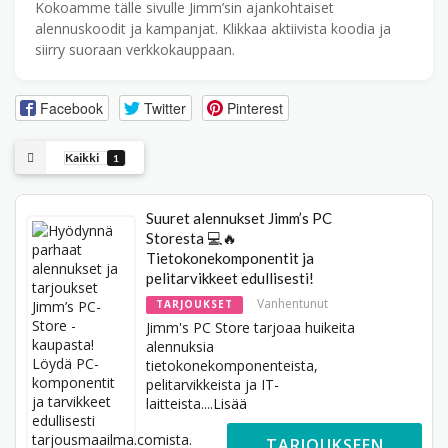
Kokoamme tälle sivulle Jimm’sin ajankohtaiset
alennuskoodit ja kampanjat. Klikkaa aktiivista koodia ja
siirry suoraan verkkokauppaan.
Facebook
Twitter
Pinterest
Kaikki
1
Suuret alennukset Jimm’s PC
Storesta 💻🔥
Tietokonekomponentit ja
pelitarvikkeet edullisesti!
Vanhentunut
TARJOUKSET
Jimm's PC Store tarjoaa huikeita
alennuksia
tietokonekomponenteista,
pelitarvikkeista ja IT-
laitteista.
...
Lisää
TARJOUKSEEN