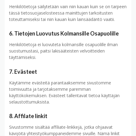
Henkilötietoja säilytetään vain niin kauan kuin se on tarpeen
tässä tietosuojaselosteessa mainittujen tarkoitusten
toteuttamiseksi tai niin kauan kuin lainsäädäntö vaatii.
6. Tietojen Luovutus Kolmansille Osapuolille
Henkilötietoja ei luovuteta kolmansille osapuolille ilman
suostumustasi, paitsi lakisääteisten velvoitteiden
täyttämiseksi.
7. Evästeet
Käytämme evästeitä parantaaksemme sivustomme
toimivuutta ja tarjotaksemme paremman
käyttökokemuksen. Evästeet tallentavat tietoa käyttäjän
selaustottumuksista.
8. Affilate linkit
Sivustomme sisältää affiliate-linkkejä, jotka ohjaavat
kävijöitä yhteistyökumppaneidemme sivuille. Nämä linkit