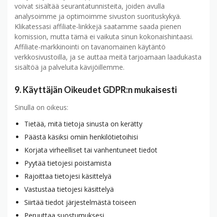
voivat sisältää seurantatunnisteita, joiden avulla
analysoimme ja optimoimme sivuston suorituskykyä.
Klikatessasi affiliate-linkkejä saatamme saada pienen
komission, mutta tämä ei vaikuta sinun kokonaishintaasi.
Affiliate-markkinointi on tavanomainen käytäntö
verkkosivustoilla, ja se auttaa meitä tarjoamaan laadukasta
sisältöä ja palveluita kävijöillemme.
9. Käyttäjän Oikeudet GDPR:n mukaisesti
Sinulla on oikeus:
Tietää, mitä tietoja sinusta on kerätty
Päästä käsiksi omiin henkilötietoihisi
Korjata virheelliset tai vanhentuneet tiedot
Pyytää tietojesi poistamista
Rajoittaa tietojesi käsittelyä
Vastustaa tietojesi käsittelyä
Siirtää tiedot järjestelmästä toiseen
Peruuttaa suostumuksesi