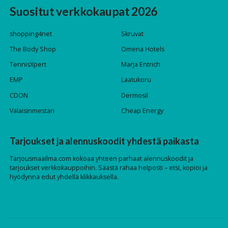
Suositut verkkokaupat 2026
shopping4net
Skruvat
The Body Shop
Omena Hotels
TennisXpert
Marja Entrich
EMP
Laatukoru
CDON
Dermosil
Valaisinmestari
Cheap Energy
Tarjoukset ja alennuskoodit yhdestä paikasta
Tarjousmaailma.com kokoaa yhteen parhaat alennuskoodit ja
tarjoukset verkkokauppoihin. Säästä rahaa helposti – etsi, kopioi ja
hyödynnä edut yhdellä klikkauksella.