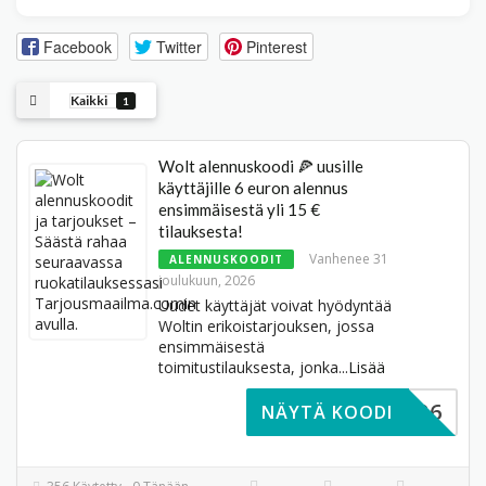
Facebook
Twitter
Pinterest
Kaikki
1
Wolt alennuskoodi 🍕 uusille
käyttäjille 6 euron alennus
ensimmäisestä yli 15 €
tilauksesta!
Vanhenee 31
ALENNUSKOODIT
joulukuun, 2026
Uudet käyttäjät voivat hyödyntää
Woltin erikoistarjouksen, jossa
ensimmäisestä
toimitustilauksesta, jonka
...
Lisää
OLTFIN26
NÄYTÄ KOODI