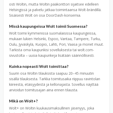
osti Woltin, mutta Woltin pääkonttori sijaitsee edelleen
Helsingissä ja palvelu jatkaa toimintaansa Wolt-brändillä.
Sisäisesti Wolt on osa DoorDash-konsernia.
Missä kaupungeissa Wolt toimii Suomessa?
Wolt toimii kymmenissä suomalaisissa kaupungeissa,
mukaan lukien Helsinki, Espoo, Vantaa, Tampere, Turku,
Oulu, Jyväskylä, Kuopio, Lahti, Pori, Vaasa ja monet muut.
Tarkista oma kaupunkisi sovelluksesta tai wolt.com-
sivustolta – uusia kaupunkeja lisätään säännöllisesti.
Kuinka nopeasti Wolt toimittaa?
Suurin osa Woltin tilauksista saapuu 20–45 minuutin
sisällä tilauksesta. Tarkka toimitusaika riippuu ravintolan
kiireestä, etäisyydestä ja kellonajasta. Sovellus näyttää
arvioidun toimitusajan aina ennen tilausta.
Mikä on Wolt+?
Wolt+ on Woltin kuukausimaksullinen jäsenyys, joka