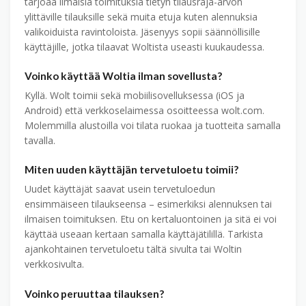
tarjoaa ilmaisia toimituksia tietyn tilausraja-arvon
ylittäville tilauksille sekä muita etuja kuten alennuksia
valikoiduista ravintoloista. Jäsenyys sopii säännöllisille
käyttäjille, jotka tilaavat Woltista useasti kuukaudessa.
Voinko käyttää Woltia ilman sovellusta?
Kyllä. Wolt toimii sekä mobiilisovelluksessa (iOS ja
Android) että verkkoselaimessa osoitteessa wolt.com.
Molemmilla alustoilla voi tilata ruokaa ja tuotteita samalla
tavalla.
Miten uuden käyttäjän tervetuloetu toimii?
Uudet käyttäjät saavat usein tervetuloedun
ensimmäiseen tilaukseensa – esimerkiksi alennuksen tai
ilmaisen toimituksen. Etu on kertaluontoinen ja sitä ei voi
käyttää useaan kertaan samalla käyttäjätilillä. Tarkista
ajankohtainen tervetuloetu tältä sivulta tai Woltin
verkkosivulta.
Voinko peruuttaa tilauksen?