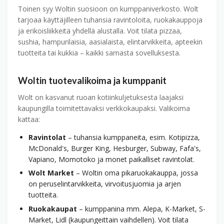
Toinen syy Woltin suosioon on kumppaniverkosto. Wolt
tarjoaa käyttäjilleen tuhansia ravintoloita, ruokakauppoja
ja erikoisliikkeitä yhdellä alustalla. Voit tilata pizzaa,
sushia, hampurilaisia, aasialaista, elintarvikkeita, apteekin
tuotteita tai kukkia – kaikki samasta sovelluksesta.
Woltin tuotevalikoima ja kumppanit
Wolt on kasvanut ruoan kotiinkuljetuksesta laajaksi
kaupungilla toimitettavaksi verkkokaupaksi. Valikoima
kattaa:
Ravintolat
– tuhansia kumppaneita, esim. Kotipizza,
McDonald's, Burger King, Hesburger, Subway, Fafa's,
Vapiano, Momotoko ja monet paikalliset ravintolat.
Wolt Market
– Woltin oma pikaruokakauppa, jossa
on peruselintarvikkeita, virvoitusjuomia ja arjen
tuotteita.
Ruokakaupat
– kumppanina mm. Alepa, K-Market, S-
Market, Lidl (kaupungeittain vaihdellen). Voit tilata