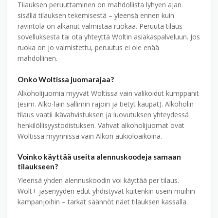
Tilauksen peruuttaminen on mahdollista lyhyen ajan
sisällä tilauksen tekemisestä – yleensä ennen kuin
ravintola on alkanut valmistaa ruokaa. Peruuta tilaus
sovelluksesta tai ota yhteyttä Woltin asiakaspalveluun. Jos
ruoka on jo valmistettu, peruutus ei ole enää
mahdollinen.
Onko Woltissa juomarajaa?
Alkoholijuomia myyvät Woltissa vain valikoidut kumppanit
(esim. Alko-lain sallimin rajoin ja tietyt kaupat). Alkoholin
tilaus vaatii ikävahvistuksen ja luovutuksen yhteydessä
henkilöllisyys­todistuksen. Vahvat alkoholijuomat ovat
Woltissa myynnissä vain Alkon aukioloaikoina.
Voinko käyttää useita alennuskoodeja samaan
tilaukseen?
Yleensä yhden alennuskoodin voi käyttää per tilaus.
Wolt+-jäsenyyden edut yhdistyvät kuitenkin usein muihin
kampanjoihin – tarkat säännöt näet tilauksen kassalla.