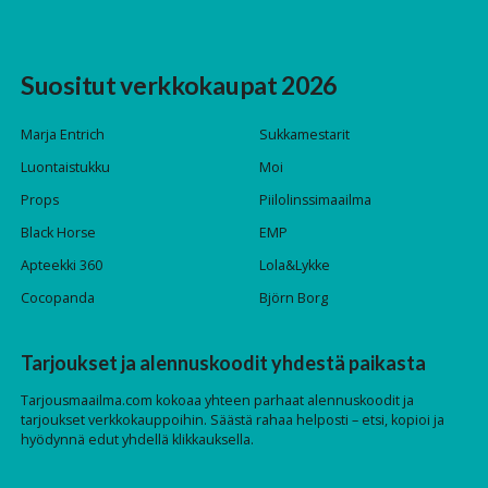
Suositut verkkokaupat 2026
Marja Entrich
Sukkamestarit
Luontaistukku
Moi
Props
Piilolinssimaailma
Black Horse
EMP
Apteekki 360
Lola&Lykke
Cocopanda
Björn Borg
Tarjoukset ja alennuskoodit yhdestä paikasta
Tarjousmaailma.com kokoaa yhteen parhaat alennuskoodit ja
tarjoukset verkkokauppoihin. Säästä rahaa helposti – etsi, kopioi ja
hyödynnä edut yhdellä klikkauksella.