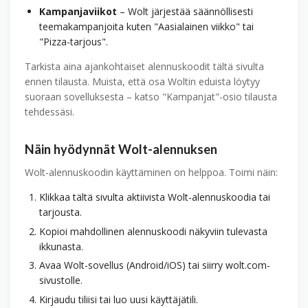
Kampanjaviikot
– Wolt järjestää säännöllisesti
teemakampanjoita kuten "Aasialainen viikko" tai
"Pizza-tarjous".
Tarkista aina ajankohtaiset alennuskoodit tältä sivulta
ennen tilausta. Muista, että osa Woltin eduista löytyy
suoraan sovelluksesta – katso "Kampanjat"-osio tilausta
tehdessäsi.
Näin hyödynnät Wolt-alennuksen
Wolt-alennuskoodin käyttäminen on helppoa. Toimi näin:
Klikkaa tältä sivulta aktiivista Wolt-alennuskoodia tai
tarjousta.
Kopioi mahdollinen alennuskoodi näkyviin tulevasta
ikkunasta.
Avaa Wolt-sovellus (Android/iOS) tai siirry wolt.com-
sivustolle.
Kirjaudu tiliisi tai luo uusi käyttäjätili.