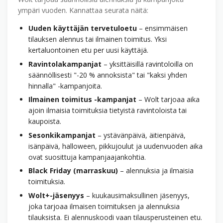
ympäri vuoden. Kannattaa seurata näitä:
Uuden käyttäjän tervetuloetu
– ensimmäisen
tilauksen alennus tai ilmainen toimitus. Yksi
kertaluontoinen etu per uusi käyttäjä.
Ravintolakampanjat
– yksittäisillä ravintoloilla on
säännöllisesti "-20 % annoksista" tai "kaksi yhden
hinnalla" -kampanjoita.
Ilmainen toimitus -kampanjat
– Wolt tarjoaa aika
ajoin ilmaisia toimituksia tietyistä ravintoloista tai
kaupoista.
Sesonkikampanjat
– ystävänpäivä, äitienpäivä,
isänpäivä, halloween, pikkujoulut ja uudenvuoden aika
ovat suosittuja kampanja­ajankohtia.
Black Friday (marraskuu)
– alennuksia ja ilmaisia
toimituksia.
Wolt+-jäsenyys
– kuukausimaksullinen jäsenyys,
joka tarjoaa ilmaisen toimituksen ja alennuksia
tilauksista. Ei alennuskoodi vaan tilausperusteinen etu.