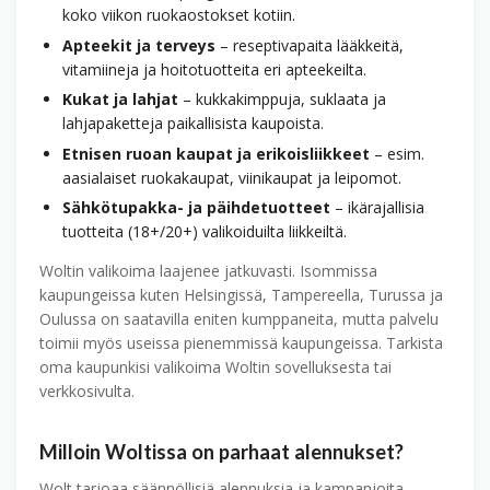
koko viikon ruokaostokset kotiin.
Apteekit ja terveys
– reseptivapaita lääkkeitä,
vitamiineja ja hoitotuotteita eri apteekeilta.
Kukat ja lahjat
– kukkakimppuja, suklaata ja
lahjapaketteja paikallisista kaupoista.
Etnisen ruoan kaupat ja erikoisliikkeet
– esim.
aasialaiset ruokakaupat, viinikaupat ja leipomot.
Sähkötupakka- ja päihdetuotteet
– ikärajallisia
tuotteita (18+/20+) valikoiduilta liikkeiltä.
Woltin valikoima laajenee jatkuvasti. Isommissa
kaupungeissa kuten Helsingissä, Tampereella, Turussa ja
Oulussa on saatavilla eniten kumppaneita, mutta palvelu
toimii myös useissa pienemmissä kaupungeissa. Tarkista
oma kaupunkisi valikoima Woltin sovelluksesta tai
verkkosivulta.
Milloin Woltissa on parhaat alennukset?
Wolt tarjoaa säännöllisiä alennuksia ja kampanjoita