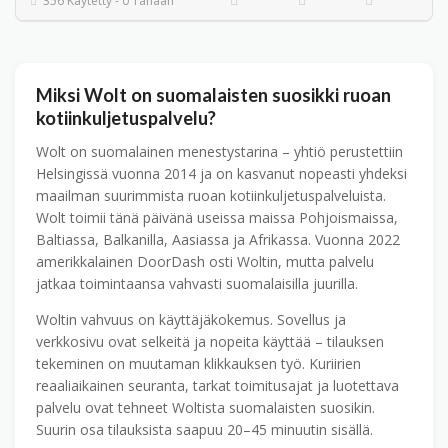
356 Käytetty - 0 Tänään
Miksi Wolt on suomalaisten suosikki ruoan
kotiinkuljetuspalvelu?
Wolt on suomalainen menestystarina – yhtiö perustettiin
Helsingissä vuonna 2014 ja on kasvanut nopeasti yhdeksi
maailman suurimmista ruoan kotiinkuljetuspalveluista.
Wolt toimii tänä päivänä useissa maissa Pohjoismaissa,
Baltiassa, Balkanilla, Aasiassa ja Afrikassa. Vuonna 2022
amerikkalainen DoorDash osti Woltin, mutta palvelu
jatkaa toimintaansa vahvasti suomalaisilla juurilla.
Woltin vahvuus on käyttäjä­kokemus. Sovellus ja
verkkosivu ovat selkeitä ja nopeita käyttää – tilauksen
tekeminen on muutaman klikkauksen työ. Kuriirien
reaaliaikainen seuranta, tarkat toimitusajat ja luotettava
palvelu ovat tehneet Woltista suomalaisten suosikin.
Suurin osa tilauksista saapuu 20–45 minuutin sisällä.