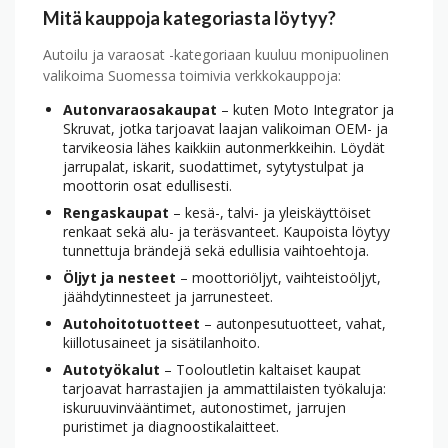
Mitä kauppoja kategoriasta löytyy?
Autoilu ja varaosat -kategoriaan kuuluu monipuolinen
valikoima Suomessa toimivia verkkokauppoja:
Autonvaraosakaupat
– kuten Moto Integrator ja
Skruvat, jotka tarjoavat laajan valikoiman OEM- ja
tarvike­osia lähes kaikkiin auton­merkkeihin. Löydät
jarrupalat, iskarit, suodattimet, sytytys­tulpat ja
moottorin osat edullisesti.
Rengaskaupat
– kesä-, talvi- ja yleiskäyttöiset
renkaat sekä alu- ja teräsvanteet. Kaupoista löytyy
tunnettuja brändejä sekä edullisia vaihtoehtoja.
Öljyt ja nesteet
– moottori­öljyt, vaihteisto­öljyt,
jäähdytin­nesteet ja jarrunesteet.
Autohoitotuotteet
– auton­pesu­tuotteet, vahat,
kiillotus­aineet ja sisä­tilan­hoito.
Autotyökalut
– Tooloutletin kaltaiset kaupat
tarjoavat harrasta­jien ja ammatti­laisten työkaluja:
iskuruuvinvääntimet, autonostimet, jarrujen
puristimet ja diagnoosti­kalaitteet.