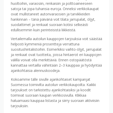
huoltoihin, varaosiin, renkaisiin ja polttoaineeseen
satoja tai jopa tuhansia euroja. Onneksi verkkokaupat
ovat mullistaneet autonvaraosien ja tarvikkeiden
hankinnan – tänä päivänä voit tilata jarrupalat, öljyt,
suodattimet ja renkaat suoraan kotiisi selkeästi
edullisemmin kuin perinteisistä liikkeistä.
Vertailemalla autoilun kauppojen tarjouksia voit säästää
helposti kymmeniä prosentteja verrattuna
suositushinta­listoihin. Esimerkiksi vaihto-öljyt, jarrupalat
ja renkaat ovat tuotteita, joissa hinta­erot eri kauppojen
välillä voivat olla merkittäviä. Ennen ostopäätöstä
kannattaa vertailla vähintään 2–3 kauppaa ja hyödyntää
ajankohtaisia alennuskoodeja.
Kokoamme tälle sivulle ajankohtaiset kampanjat
Suomessa toimivilta autoilun verkkokaupoilta. Kaikki
tarjoukset on tarkistettu ajankohtaisiksi ja koodit
toimivat suoraan kaupan verkkosivulla. Klikkaa
haluamaasi kauppaa listasta ja siirry suoraan aktiviisiin
tarjouksiin.