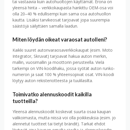
tai vastaavia kuin auto­huoltojen käyttämät. Erona on
yleensä hinta – verkkokaupasta hankittu OEM-osa voi
olla 20–40 % edullisempi kuin sama osa auto­huollon
kautta. Lisäksi tarvike­osat tarjoavat jopa suurempia
säästöjä säilyttäen samalla laadun.
Miten löydän oikeat varaosat autolleni?
Kaikki suuret autonvaraosa­verkkokaupat (esim. Moto
Integrator, Skruvat) tarjoavat hakua auton merkin,
mallin, vuosi­mallin ja moottorin perusteella. Vielä
tarkempi on VIN-koodi­haku, jossa syötät auton runko­
numeron ja saat 100 % yhteen­sopivat osat. VIN-koodi
löytyy auton rekisteri­otteesta ja tuulilasilta.
Toimivatko alennuskoodit kaikilla
tuotteilla?
Yleensä alennuskoodit koskevat suurta osaa kaupan
valikoimasta, mutta niissä voi olla poikkeuksia (esim. jo
alennetut tuotteet tai tietyt brändit). Tarkat ehdot
löytyvät aina kaupan omalta sivulta ja alennuskoodin