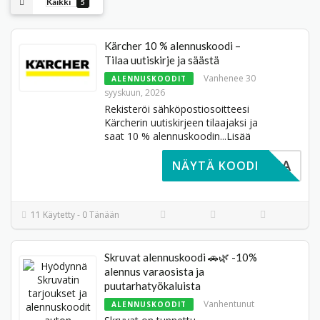
Kaikki
5
Kärcher 10 % alennuskoodi –
Tilaa uutiskirje ja säästä
Vanhenee 30
ALENNUSKOODIT
syyskuun, 2026
Rekisteröi sähkö­postiosoitteesi
Kärcherin uutiskirjeen tilaajaksi ja
saat 10 % alennuskoodin
...
Lisää
TARVITA
NÄYTÄ KOODI
11 Käytetty - 0 Tänään
Skruvat alennuskoodi 🚗🌿 -10%
alennus varaosista ja
puutarhatyökaluista
Vanhentunut
ALENNUSKOODIT