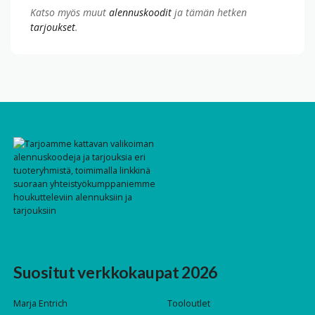
Katso myös muut
alennuskoodit
ja tämän hetken
tarjoukset
.
Suositut verkkokaupat 2026
Marja Entrich
Tooloutlet