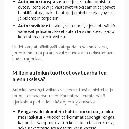
Autonvuokrauspalvelut
– jos et halua omistaa
autoa, RentNow ja vastaavat vuokraamot tarjoavat
henkilö­autoja, paketti­autoja ja minibusseja lyhyisiin
ja pidempiin tarpeisiin.
Auto­tarvikkeet
– akut, valaisimet, ajovalot, sähkö­
varaosat ja lisätarvikkeet kuten talvi­varusteet, katto­
kotelot ja auton koristelu.
Uudet kaupat päivittyvät kategoriaan säännöllisesti,
joten kannattaa palata sivulle uudestaan tarkistamaan
uudet tarjoukset.
Milloin autoilun tuotteet ovat parhaiten
alennuksissa?
Autoilun sesongit vaikuttavat merkittävästi hintoihin ja
tarjousten saatavuuteen. Kannattaa seurata näitä
ajankohtia parhaiden säästöjen löytämiseksi:
Rengasvaihto­kaudet (huhti–toukokuu ja loka–
marraskuu)
– vuoden tärkeimmät sesongit rengas­
kaupoilla. Kampanjoita niin kesä- kuin talvi­renkaista,
sekä paketti­tarjouksia asennuksen kanssa.