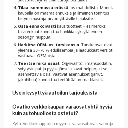
Tilaa isommassa erässä
jos mahdollista. Monella
kaupalla on määräalennuksia ja ilmainen toimitus
tietyn tilausraja-arvon ylittäville tilauksille.
Osta ennakoivasti
kausituotteet – esimerkiksi
talvi­renkaat kannattaa hankkia syksyllä ennen
sesongin huippua.
Harkitse OEM- vs. tarvike­osia
. Tarvike­osat ovat
yleensä 30–70 % edullisempia ja laadukkaat versiot
vastaavat OEM-osia.
Tee itse mikä osaat
. Öljyn­vaihto, ilman­suodatin,
sytytys­tulpat ja pyyhkijän­sulat ovat helppoja itse
asennettavia osia. Vaativat asennukset (jarrut,
jakohihna) kannattaa teetättää ammattilaisella.
Usein kysyttyä autoilun tarjouksista
Ovatko verkkokaupan varaosat yhtä hyviä
kuin auto­huollosta ostetut?
Kyllä. Verkkokauppojen myymät varaosat ovat samoja