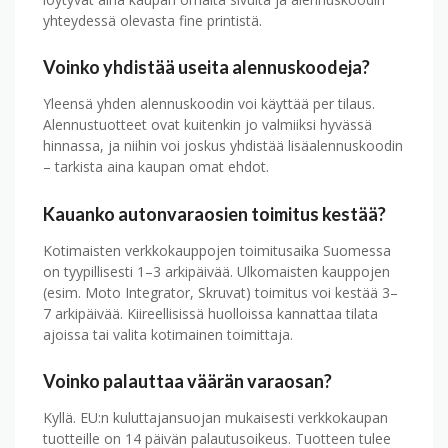
yhteydessä olevasta fine printistä.
Voinko yhdistää useita alennuskoodeja?
Yleensä yhden alennuskoodin voi käyttää per tilaus.
Alennus­tuotteet ovat kuitenkin jo valmiiksi hyvässä
hinnassa, ja niihin voi joskus yhdistää lisä­alennuskoodin
– tarkista aina kaupan omat ehdot.
Kauanko autonvaraosien toimitus kestää?
Kotimaisten verkkokauppojen toimitus­aika Suomessa
on tyypillisesti 1–3 arkipäivää. Ulkomaisten kauppojen
(esim. Moto Integrator, Skruvat) toimitus voi kestää 3–
7 arkipäivää. Kiireellisissä huolloissa kannattaa tilata
ajoissa tai valita kotimainen toimittaja.
Voinko palauttaa väärän varaosan?
Kyllä. EU:n kuluttajansuojan mukaisesti verkkokaupan
tuotteille on 14 päivän palautus­oikeus. Tuotteen tulee