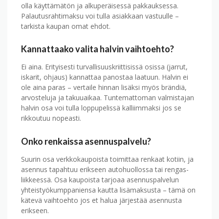
olla käyttämätön ja alkuperäisessä pakkauksessa.
Palautus­rahtimaksu voi tulla asiakkaan vastuulle –
tarkista kaupan omat ehdot.
Kannattaako valita halvin vaihtoehto?
Ei aina. Erityisesti turvallisuus­kriittisissä osissa (jarrut,
iskarit, ohjaus) kannattaa panostaa laatuun. Halvin ei
ole aina paras – vertaile hinnan lisäksi myös brändiä,
arvosteluja ja takuu­aikaa. Tuntemattoman valmistajan
halvin osa voi tulla loppupelissä kalliimmaksi jos se
rikkoutuu nopeasti.
Onko renkaissa asennus­palvelu?
Suurin osa verkkokaupoista toimittaa renkaat kotiin, ja
asennus tapahtuu erikseen auto­huollossa tai rengas­
liikkeessä. Osa kaupoista tarjoaa asennus­palvelun
yhteistyö­kumppaniensa kautta lisä­maksusta – tämä on
kätevä vaihtoehto jos et halua järjestää asennusta
erikseen.