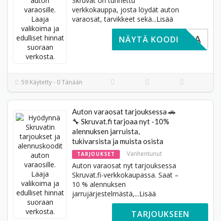
Skruvat on tunnettu
verkkokauppa, josta löydät auton
varaosat, tarvikkeet sekä
...
Lisää
TARVITA
NÄYTÄ KOODI
59 Käytetty - 0 Tänään
Auton varaosat tarjouksessa 🚗
🔧 Skruvat.fi tarjoaa nyt -10%
alennuksen jarruista,
tukivarsista ja muista osista
Vanhentunut
TARJOUKSET
Auton varaosat nyt tarjouksessa
Skruvat.fi-verkkokaupassa. Saat –
10 % alennuksen
jarrujärjestelmästä,
...
Lisää
TARJOUKSEEN