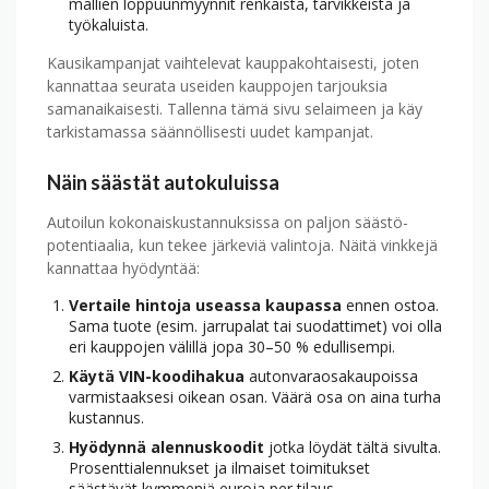
mallien loppuunmyynnit renkaista, tarvikkeista ja
työkaluista.
Kausi­kampanjat vaihtelevat kauppa­kohtaisesti, joten
kannattaa seurata useiden kauppojen tarjouksia
samanaikaisesti. Tallenna tämä sivu selaimeen ja käy
tarkistamassa säännöllisesti uudet kampanjat.
Näin säästät auto­kuluissa
Autoilun kokonais­kustannuksissa on paljon säästö­
potentiaalia, kun tekee järkeviä valintoja. Näitä vinkkejä
kannattaa hyödyntää:
Vertaile hintoja useassa kaupassa
ennen ostoa.
Sama tuote (esim. jarrupalat tai suodattimet) voi olla
eri kauppojen välillä jopa 30–50 % edullisempi.
Käytä VIN-koodi­hakua
autonvaraosakaupoissa
varmistaaksesi oikean osan. Väärä osa on aina turha
kustannus.
Hyödynnä alennuskoodit
jotka löydät tältä sivulta.
Prosentti­alennukset ja ilmaiset toimitukset
säästävät kymmeniä euroja per tilaus.