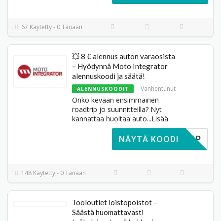
67 Käytetty - 0 Tänään
💥 8 € alennus auton varaosista
– Hyödynnä Moto Integrator
alennuskoodi ja säätä!
Vanhentunut
ALENNUSKOODIT
Onko kevään ensimmäinen
roadtrip jo suunnitteilla? Nyt
kannattaa huoltaa auto
...
Lisää
8TRIP
NÄYTÄ KOODI
148 Käytetty - 0 Tänään
Tooloutlet loistopoistot –
Säästä huomattavasti