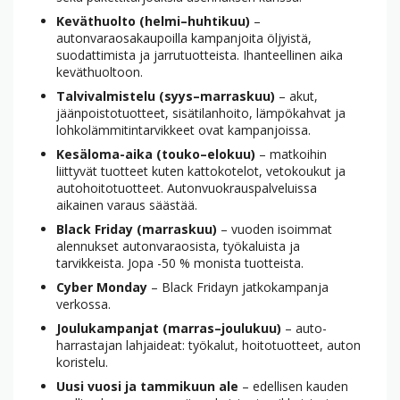
Kevät­huolto (helmi–huhtikuu)
–
autonvaraosakaupoilla kampanjoita öljyistä,
suodattimista ja jarru­tuotteista. Ihanteellinen aika
kevät­huoltoon.
Talvi­valmistelu (syys–marraskuu)
– akut,
jäänpoisto­tuotteet, sisä­tilan­hoito, lämpökahvat ja
lohkolämmitin­tarvikkeet ovat kampanjoissa.
Kesäloma-aika (touko–elokuu)
– matkoihin
liittyvät tuotteet kuten katto­kotelot, veto­koukut ja
auto­hoito­tuotteet. Autonvuokraus­palveluissa
aikainen varaus säästää.
Black Friday (marraskuu)
– vuoden isoimmat
alennukset autonvaraosista, työkaluista ja
tarvikkeista. Jopa -50 % monista tuotteista.
Cyber Monday
– Black Fridayn jatko­kampanja
verkossa.
Joulukampanjat (marras–joulukuu)
– auto­
harrastajan lahjaideat: työkalut, hoito­tuotteet, auton
koristelu.
Uusi vuosi ja tammikuun ale
– edellisen kauden