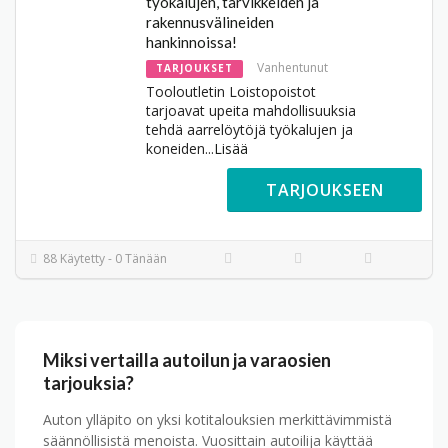
työkalujen, tarvikkeiden ja
rakennusvälineiden
hankinnoissa!
Vanhentunut
TARJOUKSET
Tooloutletin Loistopoistot
tarjoavat upeita mahdollisuuksia
tehdä aarrelöytöjä työkalujen ja
koneiden
...
Lisää
TARJOUKSEEN
88 Käytetty - 0 Tänään
Miksi vertailla autoilun ja varaosien
tarjouksia?
Auton ylläpito on yksi kotitalouksien merkittävimmistä
säännöllisistä menoista. Vuosittain autoilija käyttää