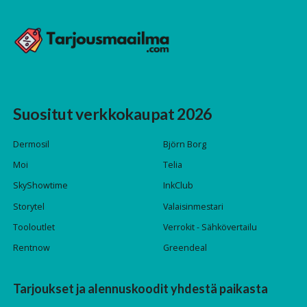
Suositut verkkokaupat 2026
Dermosil
Björn Borg
Moi
Telia
SkyShowtime
InkClub
Storytel
Valaisinmestari
Tooloutlet
Verrokit - Sähkövertailu
Rentnow
Greendeal
Tarjoukset ja alennuskoodit yhdestä paikasta