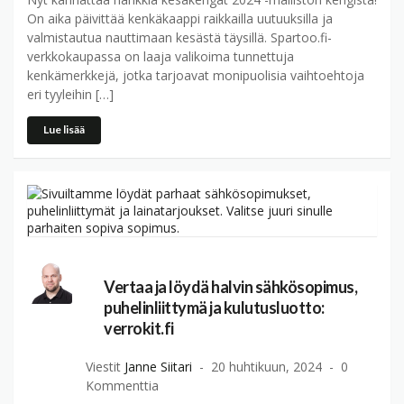
On aika päivittää kenkäkaappi raikkailla uutuuksilla ja
valmistautua nauttimaan kesästä täysillä. Spartoo.fi-
verkkokaupassa on laaja valikoima tunnettuja
kenkämerkkejä, jotka tarjoavat monipuolisia vaihtoehtoja
eri tyyleihin […]
Lue lisää
Vertaa ja löydä halvin sähkösopimus,
puhelinliittymä ja kulutusluotto:
verrokit.fi
Viestit
Janne Siitari
20 huhtikuun, 2024
0
Kommenttia