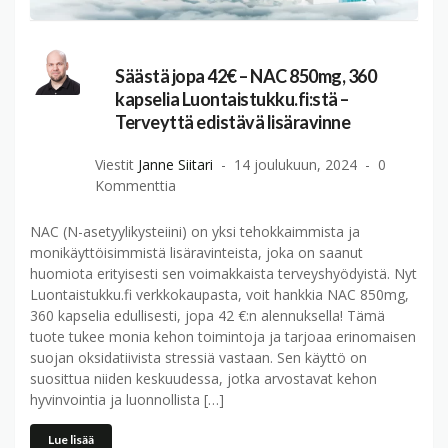
Säästä jopa 42€ – NAC 850mg, 360
kapselia Luontaistukku.fi:stä –
Terveyttä edistävä lisäravinne
Viestit
Janne Siitari
14 joulukuun, 2024
0
Kommenttia
NAC (N-asetyylikysteiini) on yksi tehokkaimmista ja
monikäyttöisimmistä lisäravinteista, joka on saanut
huomiota erityisesti sen voimakkaista terveyshyödyistä. Nyt
Luontaistukku.fi verkkokaupasta, voit hankkia NAC 850mg,
360 kapselia edullisesti, jopa 42 €:n alennuksella! Tämä
tuote tukee monia kehon toimintoja ja tarjoaa erinomaisen
suojan oksidatiivista stressiä vastaan. Sen käyttö on
suosittua niiden keskuudessa, jotka arvostavat kehon
hyvinvointia ja luonnollista […]
Lue lisää