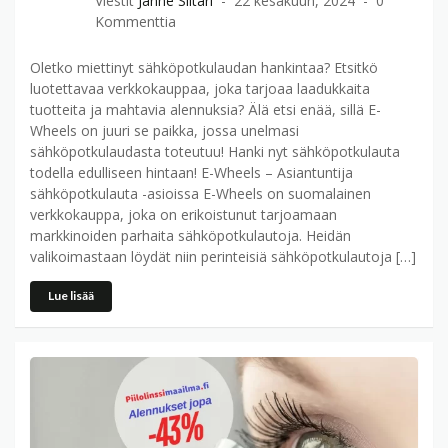
Viestit
Janne Siitari
22 kesäkuun, 2024
0
Kommenttia
Oletko miettinyt sähköpotkulaudan hankintaa? Etsitkö
luotettavaa verkkokauppaa, joka tarjoaa laadukkaita
tuotteita ja mahtavia alennuksia? Älä etsi enää, sillä E-
Wheels on juuri se paikka, jossa unelmasi
sähköpotkulaudasta toteutuu! Hanki nyt sähköpotkulauta
todella edulliseen hintaan! E-Wheels – Asiantuntija
sähköpotkulauta -asioissa E-Wheels on suomalainen
verkkokauppa, joka on erikoistunut tarjoamaan
markkinoiden parhaita sähköpotkulautoja. Heidän
valikoimastaan löydät niin perinteisiä sähköpotkulautoja […]
Lue lisää