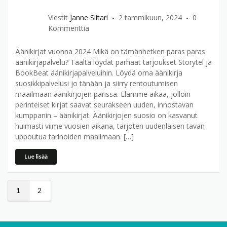
Viestit
Janne Siitari
2 tammikuun, 2024
0
Kommenttia
Äänikirjat vuonna 2024 Mikä on tämänhetken paras paras
äänikirjapalvelu? Täältä löydät parhaat tarjoukset Storytel ja
BookBeat äänikirjapalveluihin. Löydä oma äänikirja
suosikkipalvelusi jo tänään ja siirry rentoutumisen
maailmaan äänikirjojen parissa. Elämme aikaa, jolloin
perinteiset kirjat saavat seurakseen uuden, innostavan
kumppanin – äänikirjat. Äänikirjojen suosio on kasvanut
huimasti viime vuosien aikana, tarjoten uudenlaisen tavan
uppoutua tarinoiden maailmaan. […]
Lue lisää
1
2