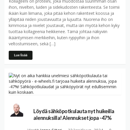
Kollageeni on proteiini, joka muodostaa suurimman osan
ihon, nivelten, luiden ja sidekudosten rakenteesta. Se toimii
ikään kuin liimana, joka pitää kehon rakenteet koossa ja
ylläpitää niiden joustavuutta ja lujuutta. Nuorena iho on
kimmoisa ja nivelet joustavat, mutta iän myötä kehon kyky
tuottaa kollageenia heikkenee. Tämä johtaa näkyviin
ikääntymisen merkkeihin, kuten ryppyihin ja ihon
veltostumiseen, sekä […]
Lue lisää
Löydä sähköpotkulauta nyt huikeilla
alennuksilla! Alennukset jopa -47%