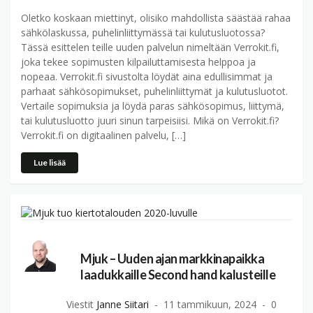
Oletko koskaan miettinyt, olisiko mahdollista säästää rahaa
sähkölaskussa, puhelinliittymässä tai kulutusluotossa?
Tässä esittelen teille uuden palvelun nimeltään Verrokit.fi,
joka tekee sopimusten kilpailuttamisesta helppoa ja
nopeaa. Verrokit.fi sivustolta löydät aina edullisimmat ja
parhaat sähkösopimukset, puhelinliittymät ja kulutusluotot.
Vertaile sopimuksia ja löydä paras sähkösopimus, liittymä,
tai kulutusluotto juuri sinun tarpeisiisi. Mikä on Verrokit.fi?
Verrokit.fi on digitaalinen palvelu, […]
Lue lisää
Mjuk – Uuden ajan markkinapaikka
laadukkaille Second hand kalusteille
Viestit
Janne Siitari
11 tammikuun, 2024
0