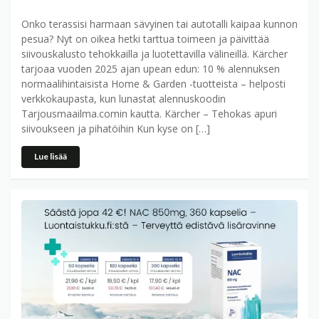
Onko terassisi harmaan sävyinen tai autotalli kaipaa kunnon
pesua? Nyt on oikea hetki tarttua toimeen ja päivittää
siivouskalusto tehokkailla ja luotettavilla välineillä. Kärcher
tarjoaa vuoden 2025 ajan upean edun: 10 % alennuksen
normaalihintaisista Home & Garden -tuotteista – helposti
verkkokaupasta, kun lunastat alennuskoodin
Tarjousmaailma.comin kautta. Kärcher – Tehokas apuri
siivoukseen ja pihatöihin Kun kyse on […]
Lue lisää