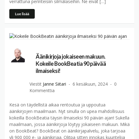
verrattuna perinteisiin silmälaseihin. Ne eivät […]
Lue lisää
Äänikirjoja jokaiseen makuun.
Kokeile BookBeatia 90 päivää
ilmaiseksi!
Viestit
Janne Siitari
6 kesäkuun, 2024
0
Kommenttia
Kesä on täydellistä aikaa rentoutua ja uppoutua
äänikirjojen maailmaan. Nyt sinulla on upea mahdollisuus
kokeilla BookBeatia täysin ilmaiseksi 90 päivän ajan! Sukella
maailmaan, jossa äänikirjoja löytyy jokaiseen makuun. Mikä
on BookBeat? BookBeat on äänikirjapalvelu, joka tarjoaa
yli 900 000 e- ja äänikirjaa. Olitpa sitten innokas kuuntelija