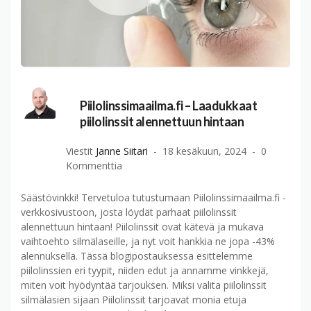
Piilolinssimaailma.fi – Laadukkaat
piilolinssit alennettuun hintaan
Viestit
Janne Siitari
18 kesäkuun, 2024
0
Kommenttia
Säästövinkki! Tervetuloa tutustumaan Piilolinssimaailma.fi -
verkkosivustoon, josta löydät parhaat piilolinssit
alennettuun hintaan! Piilolinssit ovat kätevä ja mukava
vaihtoehto silmälaseille, ja nyt voit hankkia ne jopa -43%
alennuksella. Tässä blogipostauksessa esittelemme
piilolinssien eri tyypit, niiden edut ja annamme vinkkejä,
miten voit hyödyntää tarjouksen. Miksi valita piilolinssit
silmälasien sijaan Piilolinssit tarjoavat monia etuja