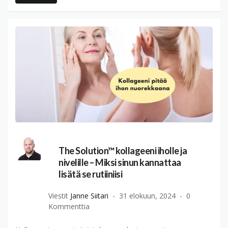
The Solution™ kollageeni iholle ja
nivelille – Miksi sinun kannattaa
lisätä se rutiiniisi
Viestit
Janne Siitari
31 elokuun, 2024
0
Kommenttia