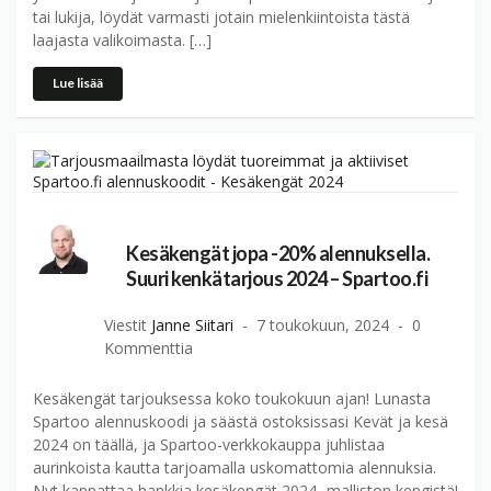
tai lukija, löydät varmasti jotain mielenkiintoista tästä
laajasta valikoimasta. […]
Lue lisää
Kesäkengät jopa -20% alennuksella.
Suuri kenkätarjous 2024 – Spartoo.fi
Viestit
Janne Siitari
7 toukokuun, 2024
0
Kommenttia
Kesäkengät tarjouksessa koko toukokuun ajan! Lunasta
Spartoo alennuskoodi ja säästä ostoksissasi Kevät ja kesä
2024 on täällä, ja Spartoo-verkkokauppa juhlistaa
aurinkoista kautta tarjoamalla uskomattomia alennuksia.
Nyt kannattaa hankkia kesäkengät 2024 -malliston kengistä!