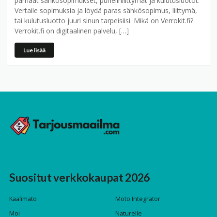
parhaat sähkösopimukset, puhelinliittymät ja kulutusluotot.
Vertaile sopimuksia ja löydä paras sähkösopimus, liittymä,
tai kulutusluotto juuri sinun tarpeisiisi. Mikä on Verrokit.fi?
Verrokit.fi on digitaalinen palvelu, […]
Lue lisää
Suositut verkkokaupat 2026
Kaalimato
Moto Integrator
Moi
Naturelle