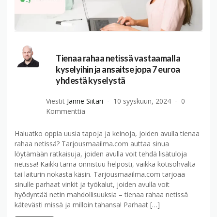
Tienaa rahaa netissä vastaamalla
kyselyihin ja ansaitse jopa 7 euroa
yhdestä kyselystä
Viestit
Janne Siitari
10 syyskuun, 2024
0
Kommenttia
Haluatko oppia uusia tapoja ja keinoja, joiden avulla tienaa
rahaa netissä? Tarjousmaailma.com auttaa sinua
löytämään ratkaisuja, joiden avulla voit tehdä lisätuloja
netissä! Kaikki tämä onnistuu helposti, vaikka kotisohvalta
tai laiturin nokasta käsin. Tarjousmaailma.com tarjoaa
sinulle parhaat vinkit ja työkalut, joiden avulla voit
hyödyntää netin mahdollisuuksia – tienaa rahaa netissä
kätevästi missä ja milloin tahansa! Parhaat […]