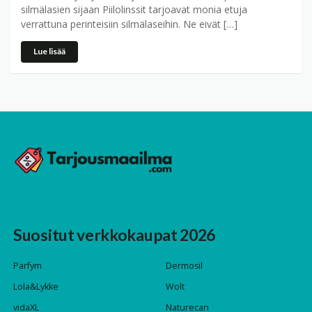
silmälasien sijaan Piilolinssit tarjoavat monia etuja
verrattuna perinteisiin silmälaseihin. Ne eivät […]
Lue lisää
Suositut verkkokaupat 2026
Parfym
Dermosil
Lola&Lykke
Wolt
vidaXL
Naturecan