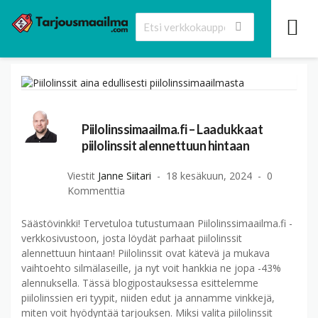
Piilolinssimaailma.fi – Laadukkaat
piilolinssit alennettuun hintaan
Viestit
Janne Siitari
18 kesäkuun, 2024
0
Kommenttia
Säästövinkki! Tervetuloa tutustumaan Piilolinssimaailma.fi -
verkkosivustoon, josta löydät parhaat piilolinssit
alennettuun hintaan! Piilolinssit ovat kätevä ja mukava
vaihtoehto silmälaseille, ja nyt voit hankkia ne jopa -43%
alennuksella. Tässä blogipostauksessa esittelemme
piilolinssien eri tyypit, niiden edut ja annamme vinkkejä,
miten voit hyödyntää tarjouksen. Miksi valita piilolinssit