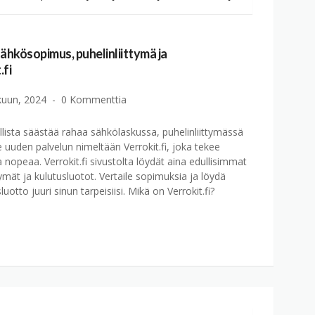
sähkösopimus, puhelinliittymä ja
.fi
kuun, 2024
0 Kommenttia
llista säästää rahaa sähkölaskussa, puhelinliittymässä
le uuden palvelun nimeltään Verrokit.fi, joka tekee
 nopeaa. Verrokit.fi sivustolta löydät aina edullisimmat
ymät ja kulutusluotot. Vertaile sopimuksia ja löydä
uotto juuri sinun tarpeisiisi. Mikä on Verrokit.fi?