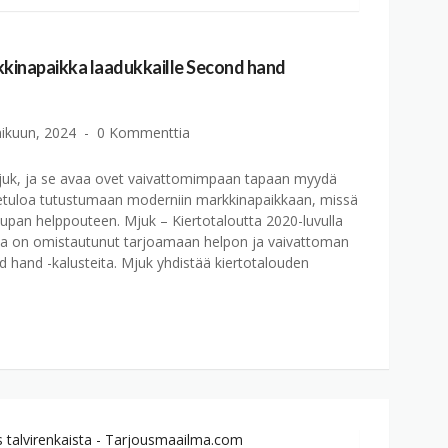
kkinapaikka laadukkaille Second hand
ikuun, 2024
0 Kommenttia
Mjuk, ja se avaa ovet vaivattomimpaan tapaan myydä
vetuloa tutustumaan moderniin markkinapaikkaan, missä
upan helppouteen. Mjuk – Kiertotaloutta 2020-luvulla
ka on omistautunut tarjoamaan helpon ja vaivattoman
 hand -kalusteita. Mjuk yhdistää kiertotalouden