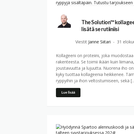
The Solution™ kollageeni
lisätä se rutiiniisi
Viestit
Janne Siitari
31 eloku
Kollageeni on proteiini, joka muodostaa
rakenteesta. Se toimii ikään kuin liimana
joustavuutta ja lujuutta. Nuorena iho o
kyky tuottaa kollageenia heikkenee. Täm
ryppyihin ja ihon veltostumiseen, sekä [
Lue lisää