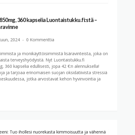
850mg, 360 kapselia Luontaistukku.fi:stä –
äravinne
kuun, 2024
0 Kommenttia
aimmista ja monikäyttöisimmistä lisäravinteista, joka on
ista terveyshyödyistä. Nyt Luontaistukku.fi
360 kapselia edullisesti, jopa 42 €:n alennuksella!
 ja tarjoaa erinomaisen suojan oksidatiivista stressiä
 keskuudessa, jotka arvostavat kehon hyvinvointia ja