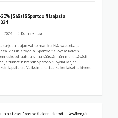
20% | Säästä Spartoo.fi laajasta
2024
n, 2024
0 Kommenttia
a tarjoaa laajan valikoiman kenkiä, vaatteita ja
ä tai klassisia tyylejä, Spartoo.fiä löydät kaiken
alennuskoodi auttaa sinua säästämään merkittävästi
ma ja tunnetut brändit Spartoo.fi löydät laajan
 kuin lapsillekin. Valikoima kattaa kaikenlaiset jalkineet,