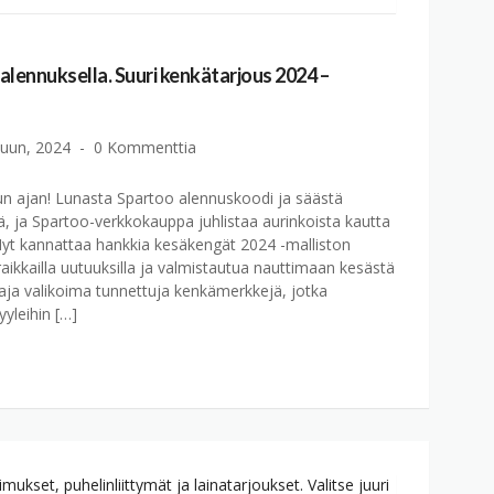
lennuksella. Suuri kenkätarjous 2024 –
uun, 2024
0 Kommenttia
n ajan! Lunasta Spartoo alennuskoodi ja säästä
ä, ja Spartoo-verkkokauppa juhlistaa aurinkoista kautta
yt kannattaa hankkia kesäkengät 2024 -malliston
raikkailla uutuuksilla ja valmistautua nauttimaan kesästä
aaja valikoima tunnettuja kenkämerkkejä, jotka
yyleihin […]