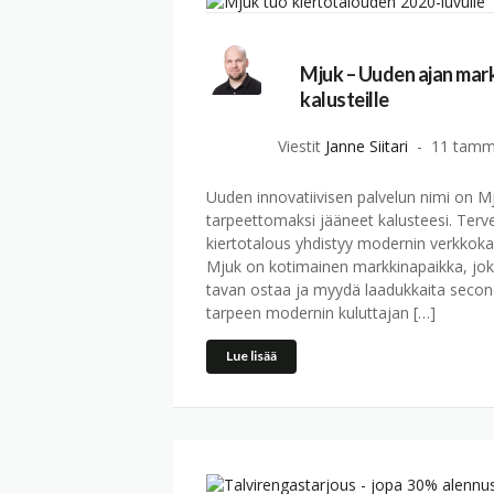
Mjuk – Uuden ajan mar
kalusteille
Viestit
Janne Siitari
11 tamm
Uuden innovatiivisen palvelun nimi on 
tarpeettomaksi jääneet kalusteesi. Ter
kiertotalous yhdistyy modernin verkkoka
Mjuk on kotimainen markkinapaikka, jo
tavan ostaa ja myydä laadukkaita second
tarpeen modernin kuluttajan […]
Lue lisää