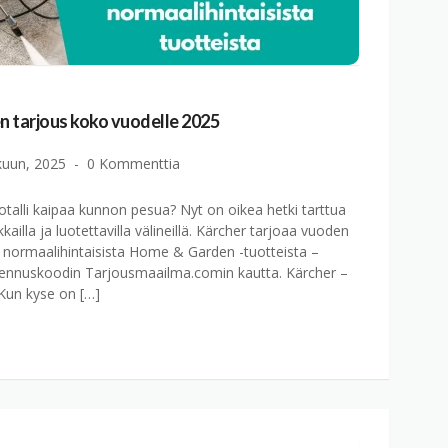
 tarjous koko vuodelle 2025
kuun, 2025
0 Kommenttia
otalli kaipaa kunnon pesua? Nyt on oikea hetki tarttua
ailla ja luotettavilla välineillä. Kärcher tarjoaa vuoden
normaalihintaisista Home & Garden -tuotteista –
alennuskoodin Tarjousmaailma.comin kautta. Kärcher –
 Kun kyse on […]