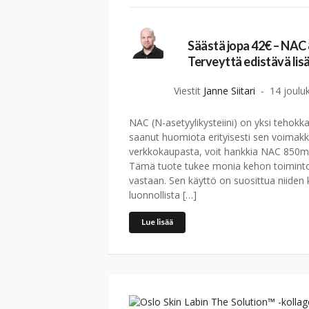
Säästä jopa 42€ – NAC 
Terveyttä edistävä lis
Viestit
Janne Siitari
14 joulu
NAC (N-asetyylikysteiini) on yksi tehokk
saanut huomiota erityisesti sen voimakka
verkkokaupasta, voit hankkia NAC 850mg, 
Tämä tuote tukee monia kehon toimintoja
vastaan. Sen käyttö on suosittua niiden
luonnollista […]
Lue lisää