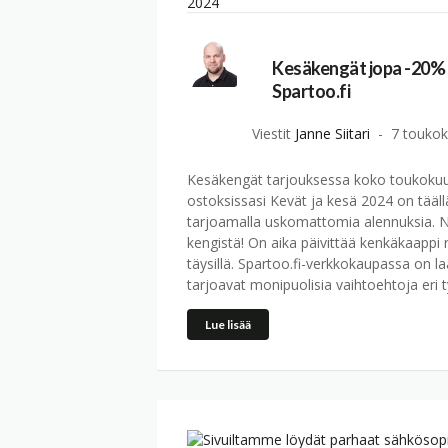
Kesäkengät jopa -20% a
Spartoo.fi
Viestit
Janne Siitari
7 toukok
Kesäkengät tarjouksessa koko toukokuu
ostoksissasi Kevät ja kesä 2024 on tääll
tarjoamalla uskomattomia alennuksia. N
kengistä! On aika päivittää kenkäkaappi 
täysillä. Spartoo.fi-verkkokaupassa on l
tarjoavat monipuolisia vaihtoehtoja eri t
Lue lisää