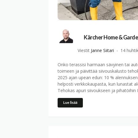
Kärcher Home & Garden
Viestit
Janne Siitari
14 huhti
Onko terassisi harmaan sävyinen tai aut
toimeen ja päivittää siivouskalusto tehokk
2025 ajan upean edun: 10 % alennuksen 
helposti verkkokaupasta, kun lunastat 
Tehokas apuri siivoukseen ja pihatöihin
Lue lisää