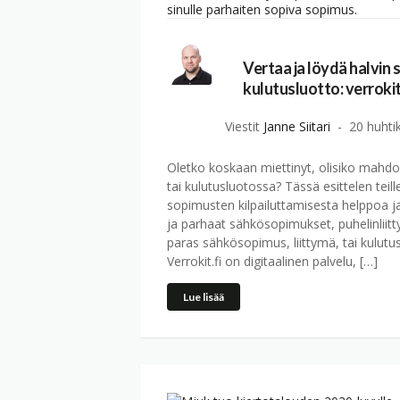
Vertaa ja löydä halvin 
kulutusluotto: verrokit
Viestit
Janne Siitari
20 huhti
Oletko koskaan miettinyt, olisiko mahdo
tai kulutusluotossa? Tässä esittelen teil
sopimusten kilpailuttamisesta helppoa ja
ja parhaat sähkösopimukset, puhelinliitt
paras sähkösopimus, liittymä, tai kulutusl
Verrokit.fi on digitaalinen palvelu, […]
Lue lisää