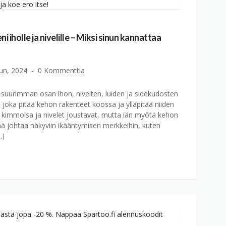
 iholle ja nivelille – Miksi sinun kannattaa
un, 2024
0 Kommenttia
 suurimman osan ihon, nivelten, luiden ja sidekudosten
, joka pitää kehon rakenteet koossa ja ylläpitää niiden
n kimmoisa ja nivelet joustavat, mutta iän myötä kehon
ä johtaa näkyviin ikääntymisen merkkeihin, kuten
…]