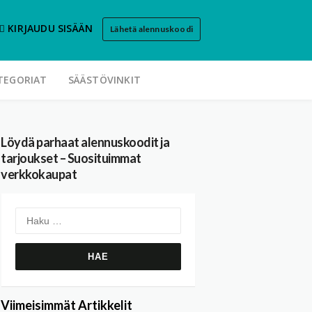
KIRJAUDU SISÄÄN
Lähetä alennuskoodi
TEGORIAT
SÄÄSTÖVINKIT
Löydä parhaat alennuskoodit ja
tarjoukset – Suosituimmat
verkkokaupat
Haku:
Viimeisimmät Artikkelit