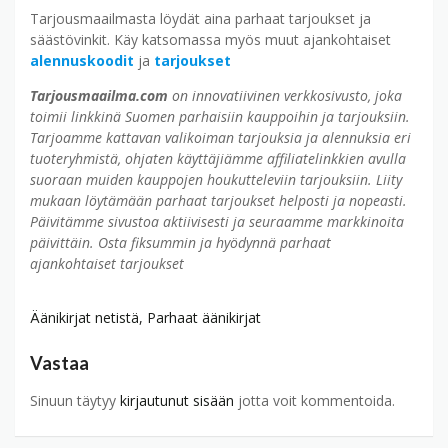
Tarjousmaailmasta löydät aina parhaat tarjoukset ja
säästövinkit. Käy katsomassa myös muut ajankohtaiset
alennuskoodit
ja
tarjoukset
Tarjousmaailma.com
on innovatiivinen verkkosivusto, joka
toimii linkkinä Suomen parhaisiin kauppoihin ja tarjouksiin.
Tarjoamme kattavan valikoiman tarjouksia ja alennuksia eri
tuoteryhmistä, ohjaten käyttäjiämme affiliatelinkkien avulla
suoraan muiden kauppojen houkutteleviin tarjouksiin. Liity
mukaan löytämään parhaat tarjoukset helposti ja nopeasti.
Päivitämme sivustoa aktiivisesti ja seuraamme markkinoita
päivittäin. Osta fiksummin ja hyödynnä parhaat
ajankohtaiset tarjoukset
Äänikirjat netistä
,
Parhaat äänikirjat
Vastaa
Sinuun täytyy
kirjautunut sisään
jotta voit kommentoida.