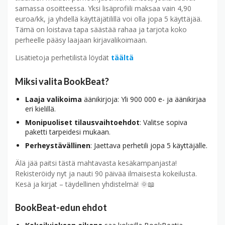
samassa osoitteessa. Yksi lisäprofiili maksaa vain 4,90
euroa/kk, ja yhdellä käyttäjätilillä voi olla jopa 5 käyttäjää.
Tämä on loistava tapa säästää rahaa ja tarjota koko
perheelle pääsy laajaan kirjavalikoimaan.
Lisätietoja perhetilistä löydät
täältä
Miksi valita BookBeat?
Laaja valikoima
äänikirjoja: Yli 900 000 e- ja äänikirjaa
eri kielillä.
Monipuoliset tilausvaihtoehdot
: Valitse sopiva
paketti tarpeidesi mukaan.
Perheystävällinen
: Jaettava perhetili jopa 5 käyttäjälle.
Älä jää paitsi tästä mahtavasta kesäkampanjasta!
Rekisteröidy nyt ja nauti 90 päivää ilmaisesta kokeilusta.
Kesä ja kirjat – täydellinen yhdistelmä! 🌞📖
BookBeat-edun ehdot