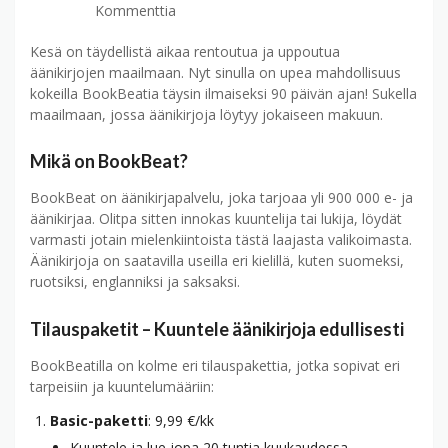
Kommenttia
Kesä on täydellistä aikaa rentoutua ja uppoutua
äänikirjojen maailmaan. Nyt sinulla on upea mahdollisuus
kokeilla BookBeatia täysin ilmaiseksi 90 päivän ajan! Sukella
maailmaan, jossa äänikirjoja löytyy jokaiseen makuun.
Mikä on BookBeat?
BookBeat on äänikirjapalvelu, joka tarjoaa yli 900 000 e- ja
äänikirjaa. Olitpa sitten innokas kuuntelija tai lukija, löydät
varmasti jotain mielenkiintoista tästä laajasta valikoimasta.
Äänikirjoja on saatavilla useilla eri kielillä, kuten suomeksi,
ruotsiksi, englanniksi ja saksaksi.
Tilauspaketit – Kuuntele äänikirjoja edullisesti
BookBeatilla on kolme eri tilauspakettia, jotka sopivat eri
tarpeisiin ja kuuntelumääriin:
Basic-paketti
: 9,99 €/kk
Kuuntele ja lue jopa 20 tuntia kuukaudessa.