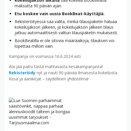
Kokeilujakson aikana
saa kokeilla BookBeatia
maksutta 90 päivän ajan.
Etu koskee vain uusia BookBeat-käyttäjiä.
Rekisteröityessä saa valita, minkä tilauspaketin haluaa
kokeilujakson jälkeen, ja kokeilujakson jälkeen tilaus
jatkuu automaattisesti valitun tilauspaketin mukaisesti.
BookBeatilla ei ole sitovia määräaikoja, tilauksen voi
lopettaa milloin vain.
Kampanja on voimassa 16.6.2024 asti
Älä jää paitsi tästä mahtavasta kesäkampanjasta!
Rekisteröidy
nyt ja nauti 90 päivää ilmaisesta kokeilusta.
Kesä ja äänikirjat – täydellinen yhdistelmä!