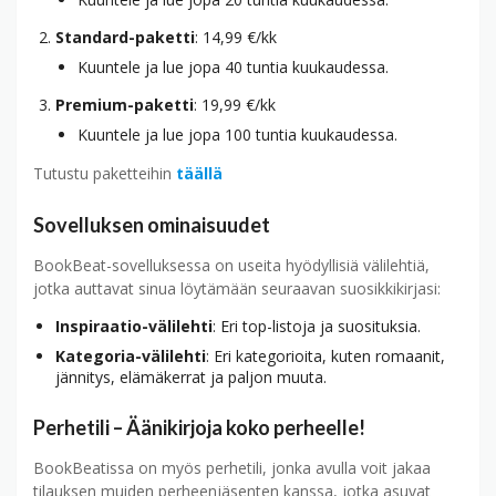
Standard-paketti
: 14,99 €/kk
Kuuntele ja lue jopa 40 tuntia kuukaudessa.
Premium-paketti
: 19,99 €/kk
Kuuntele ja lue jopa 100 tuntia kuukaudessa.
Tutustu paketteihin
täällä
Sovelluksen ominaisuudet
BookBeat-sovelluksessa on useita hyödyllisiä välilehtiä,
jotka auttavat sinua löytämään seuraavan suosikkikirjasi:
Inspiraatio-välilehti
: Eri top-listoja ja suosituksia.
Kategoria-välilehti
: Eri kategorioita, kuten romaanit,
jännitys, elämäkerrat ja paljon muuta.
Perhetili – Äänikirjoja koko perheelle!
BookBeatissa on myös perhetili, jonka avulla voit jakaa
tilauksen muiden perheenjäsenten kanssa, jotka asuvat